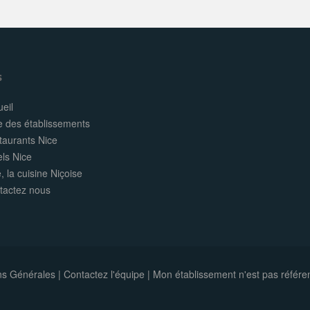
s
eil
e des établissements
taurants Nice
els Nice
, la cuisine Niçoise
tactez nous
ns Générales
|
Contactez l'équipe
|
Mon établissement n'est pas référe