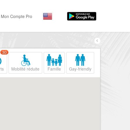
Mon Compte Pro
Par activité
Par quartiers
Nice Promenade des Angl
Séjourner
30
Hôtels, ...
Nice Promenade du Paillo
ts
Mobilité réduite
Famille
Gay-friendly
Visiter
Nice le Port
Musées, ...
Nice le Vieux Nice
Sortir
Nice le Coeur de Ville
Restaurants, ...
Nice les Collines Niçoises
Commerces
Mode, ...
Nice le petit Marais Niçois
Loisirs
Nice la plaine du Var
Plages, sports, ...