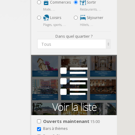
Commerces
Sortir
Mode, ...
Restaurants, ...
Loisirs
Séjourner
Plages, sports, ...
Hôtels, ...
Dans quel quartier ?
Tous
Ouverts maintenant
15:00
Bars à thèmes