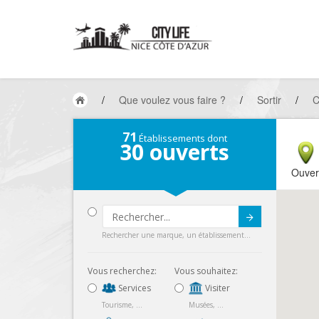
/
Que voulez vous faire ?
/
Sortir
/
C
71
Établissements dont
30
ouverts
Ouver
Submit
Rechercher une marque, un établissement...
Vous recherchez:
Vous souhaitez:
Services
Visiter
Tourisme, ...
Musées, ...