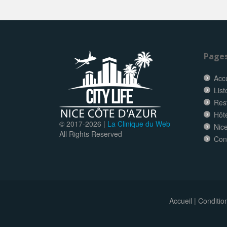
Page
Accu
List
Res
Hôt
© 2017-
2026 |
La Clinique du Web
Nice
All Rights Reserved
Con
Accueil
|
Conditio