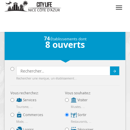
/
Que voulez vous faire ?
/
Sortir
/
Carte
74
Établissements dont
8
ouverts
Submit
Rechercher une marque, un établissement...
Vous recherchez:
Vous souhaitez:
Services
Visiter
Tourisme, ...
Musées, ...
Commerces
Sortir
Mode, ...
Restaurants, ...
Loisirs
Séjourner