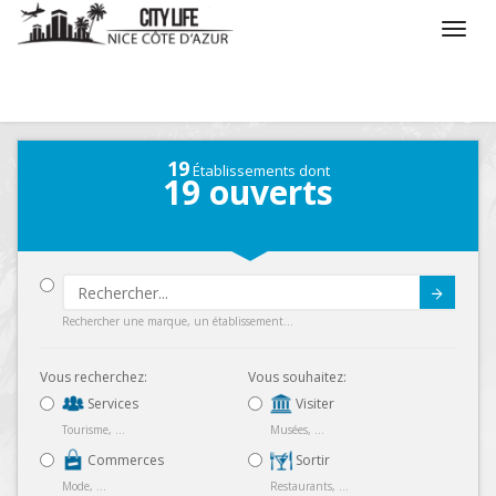
/
Que voulez vous faire ?
/
Séjourner
/
Carte
19
Établissements dont
19
ouverts
Submit
Rechercher une marque, un établissement...
Vous recherchez:
Vous souhaitez:
Services
Visiter
Tourisme, ...
Musées, ...
Commerces
Sortir
Mode, ...
Restaurants, ...