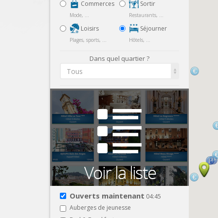
Commerces
Sortir
Mode, ...
Restaurants, ...
Loisirs
Séjourner
Plages, sports, ...
Hôtels, ...
Dans quel quartier ?
Tous
Ouverts maintenant
04:45
Auberges de jeunesse