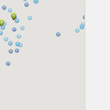
Nice le Carré d’Or
Services
Nice Aéroport
Tourisme, ...