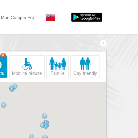
Mon Compte Pro
Par activité
Par quartiers
Nice Promenade des Angl
Séjourner
5
Hôtels, ...
Nice Promenade du Paillo
ts
Mobilité réduite
Famille
Gay-friendly
Visiter
Nice le Port
Musées, ...
Nice le Vieux Nice
Sortir
Nice le Coeur de Ville
Restaurants, ...
Nice les Collines Niçoises
Commerces
Mode, ...
Nice le petit Marais Niçois
Loisirs
Nice la plaine du Var
Plages, sports, ...