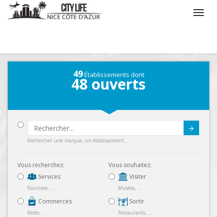
/
Que voulez vous faire ?
/
Séjourner
/
Carte
49
Établissements dont
48
ouverts
Submit
Rechercher une marque, un établissement...
Vous recherchez:
Vous souhaitez:
Services
Visiter
Tourisme, ...
Musées, ...
Commerces
Sortir
Mode, ...
Restaurants, ...