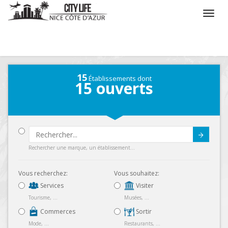
/
Que voulez vous faire ?
/
Séjourner
/
Carte
15
Établissements dont
15
ouverts
Submit
Rechercher une marque, un établissement...
Vous recherchez:
Vous souhaitez:
Services
Visiter
Tourisme, ...
Musées, ...
Commerces
Sortir
Mode, ...
Restaurants, ...