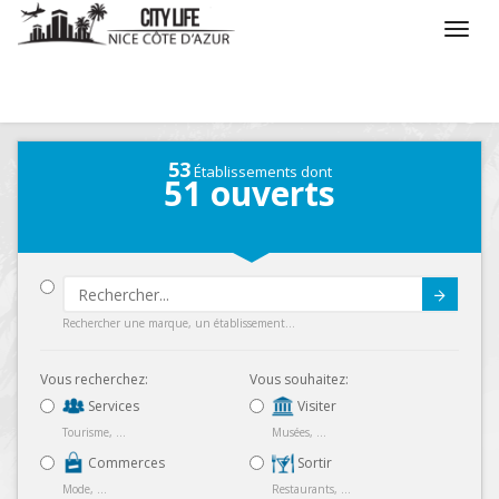
/
Que voulez vous faire ?
/
Séjourner
/
Carte
53
Établissements dont
51
ouverts
Submit
Rechercher une marque, un établissement...
Vous recherchez:
Vous souhaitez:
Services
Visiter
Tourisme, ...
Musées, ...
Commerces
Sortir
Mode, ...
Restaurants, ...