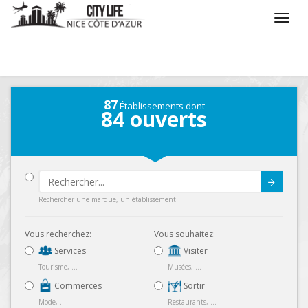
/
Que voulez vous faire ?
/
Séjourner
/
Carte
87
Établissements dont
84
ouverts
Submit
Rechercher une marque, un établissement...
Vous recherchez:
Vous souhaitez:
Services
Visiter
Tourisme, ...
Musées, ...
Commerces
Sortir
Mode, ...
Restaurants, ...