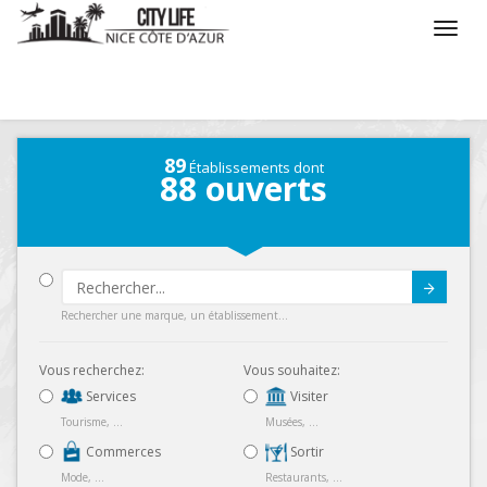
/
Que voulez vous faire ?
/
Séjourner
/
Carte
89
Établissements dont
88
ouverts
Submit
Rechercher une marque, un établissement...
Vous recherchez:
Vous souhaitez:
Services
Visiter
Tourisme, ...
Musées, ...
Commerces
Sortir
Mode, ...
Restaurants, ...