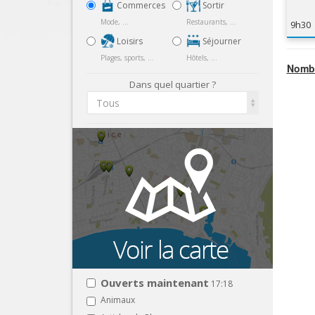
Commerces
Sortir
Mode, ...
Restaurants, ...
9h30
Loisirs
Séjourner
Plages, sports, ...
Hôtels, ...
Nombr
Dans quel quartier ?
Tous
Ouverts maintenant
17:18
Animaux