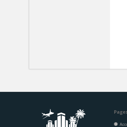
Page
Accu