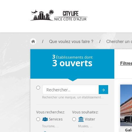
/
Que voulez vous faire ?
/
Chercher un
3
Établissements dont
3
ouverts
Filtre
Submit
Rechercher une marque, un établissement...
Vous recherchez:
Vous souhaitez:
Services
Visiter
Tourisme, ...
Musées, ...
Gal