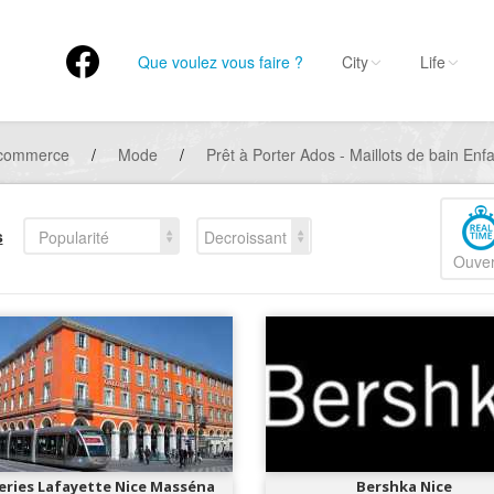
Que voulez vous faire ?
City
Life
 commerce
/
Mode
/
Prêt à Porter Ados - Maillots de bain Enf
s
Popularité
Decroissant
Ouver
eries Lafayette Nice Masséna
Bershka Nice