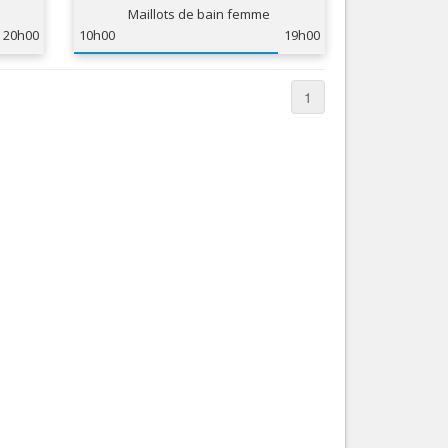
Maillots de bain femme
Nice le Carré d’Or
Services
20h00
10h00
19h00
Nice Aéroport
Tourisme, ...
1