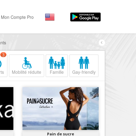
Mon Compte Pro
ants
Par activité
Par quartiers
Nice Promenade des Angl
Séjourner
3
Hôtels, ...
Nice Promenade du Paillo
ts
Mobilité réduite
Famille
Gay-friendly
Visiter
Nice le Port
Musées, ...
Nice le Vieux Nice
Sortir
Nice le Coeur de Ville
Restaurants, ...
Nice les Collines Niçoises
Commerces
Mode, ...
Nice le petit Marais Niçois
Loisirs
Nice la plaine du Var
Pain de sucre
Plages, sports, ...