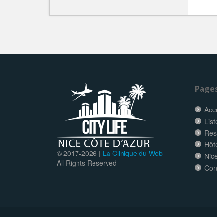
Page
Accu
List
Res
Hôt
© 2017-
2026 |
La Clinique du Web
Nice
All Rights Reserved
Con