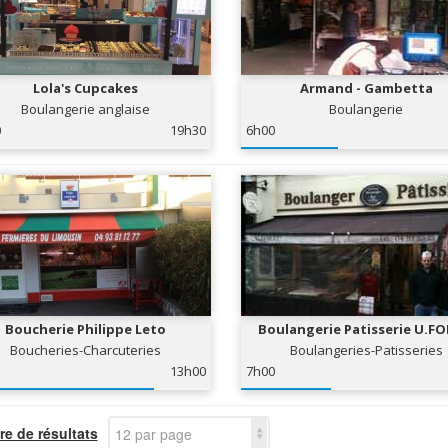
Lola's Cupcakes
Armand - Gambetta
Boulangerie anglaise
Boulangerie
0
19h30
6h00
Boucherie Philippe Leto
Boulangerie Patisserie U.F
Boucheries-Charcuteries
Boulangeries-Patisseries
13h00
7h00
e de résultats
12 par page