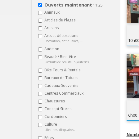
Ouverts maintenant
11:25
Animaux
Articles de Plages
Artisans
Arts et décorations
10h0
Décoration, antiquaires, ...
Audition
Beauté / Bien-être
Produits de beauté, bijouteries, ...
Bike Tours & Rentals
Bureaux de Tabacs
Cadeaux-Souvenirs
Centres Commerciaux
Chaussures
Concept Stores
6h00
Cordonniers
Culture
Librairies, disquaires, ...
Nombr
Fêtes