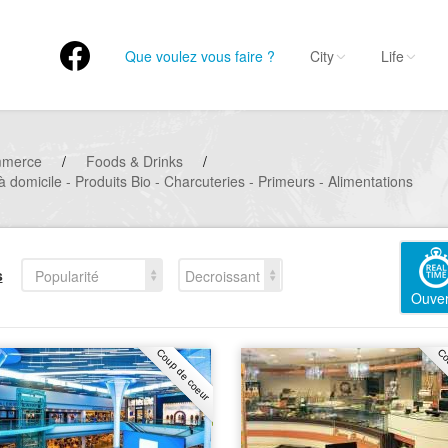
Que voulez vous faire ?
City
Life
mmerce
/
Foods & Drinks
/
à domicile - Produits Bio - Charcuteries - Primeurs - Alimentations
s
Popularité
Decroissant
Ouver
Coup de coeur
Co