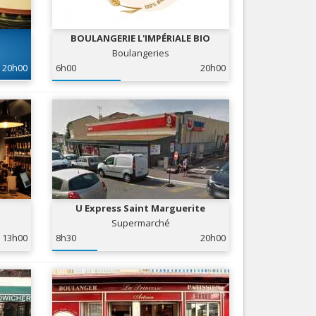
Nice le Carré d’Or
Services
Nice Aéroport
BOULANGERIE L'IMPÉRIALE BIO
Tourisme, ...
Boulangeries
20h00
6h00
20h00
U Express Saint Marguerite
Supermarché
13h00
8h30
20h00