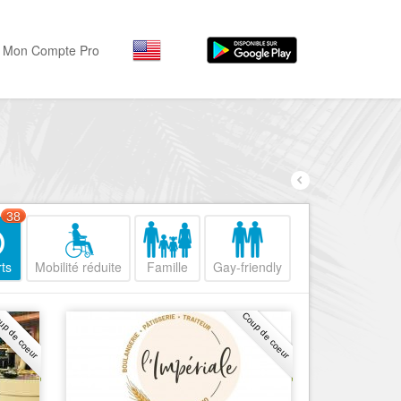
Mon Compte Pro
Par activité
Par quartiers
Nice Promenade des Angl
Séjourner
Hôtels, ...
Nice Promenade du Paillo
Visiter
38
Nice le Port
Musées, ...
Nice le Vieux Nice
ts
Mobilité réduite
Famille
Gay-friendly
Sortir
Nice le Coeur de Ville
Restaurants, ...
up de coeur
Coup de coeur
Nice les Collines Niçoises
Commerces
Mode, ...
Nice le petit Marais Niçois
Loisirs
Nice la plaine du Var
Plages, sports, ...