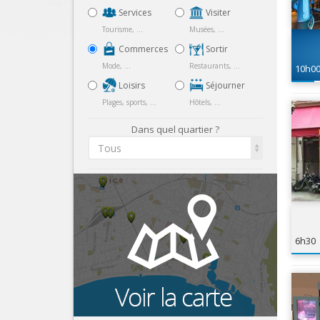
Services
Visiter
Tourisme, ...
Musées, ...
Commerces
Sortir
Mode, ...
Restaurants, ...
10h0
Loisirs
Séjourner
Plages, sports, ...
Hôtels, ...
Dans quel quartier ?
Tous
6h30