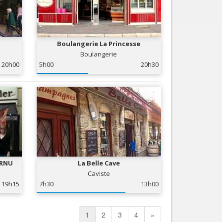
Boulangerie La Princesse
Boulangerie
20h00
5h00
20h30
ORNU
La Belle Cave
Caviste
19h15
7h30
13h00
1
2
3
4
»