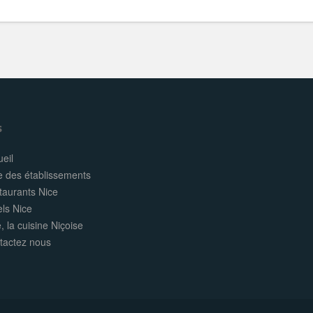
s
eil
e des établissements
taurants Nice
els Nice
, la cuisine Niçoise
tactez nous