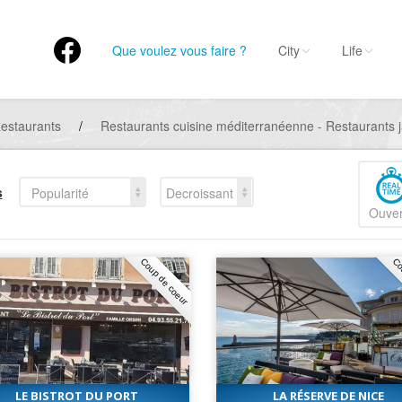
Que voulez vous faire ?
City
Life
estaurants
/
Restaurants cuisine méditerranéenne - Restaurants j
s
Popularité
Decroissant
Ouver
Coup de coeur
Co
LE BISTROT DU PORT
LA RÉSERVE DE NICE