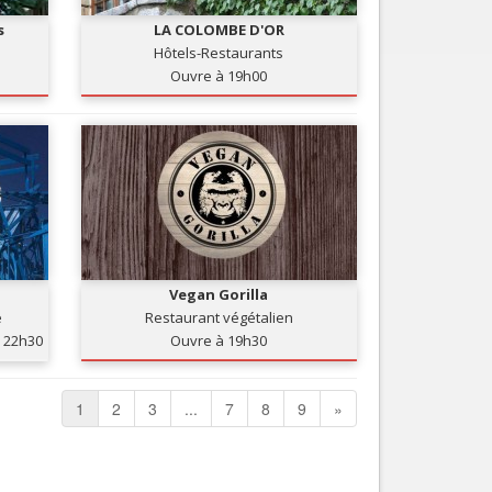
s
LA COLOMBE D'OR
Hôtels-Restaurants
Ouvre à 19h00
Vegan Gorilla
e
Restaurant végétalien
22h30
Ouvre à 19h30
1
2
3
...
7
8
9
»