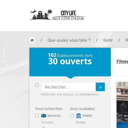
/
Que voulez vous faire ?
/
Sortir
/
R
102
Établissements dont
30
ouverts
Filtre
Submit
Rechercher une marque, un établissement...
Vous recherchez:
Vous souhaitez:
Services
Visiter
Tourisme, ...
Musées, ...