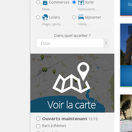
Commerces
Sortir
Cu
Mode, ...
Restaurants, ...
Loisirs
Séjourner
Plages, sports, ...
Hôtels, ...
Dans quel quartier ?
Tous
Ouverts maintenant
15:19
Bars à thèmes