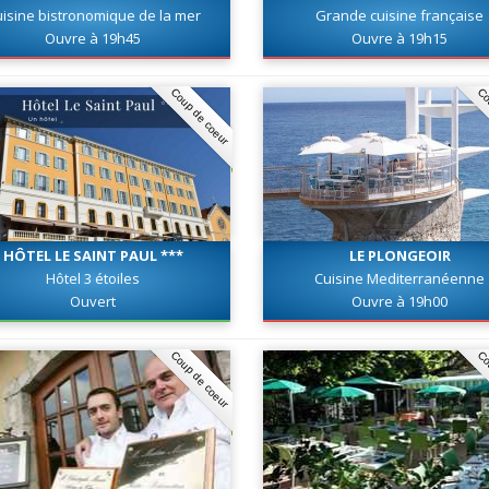
isine bistronomique de la mer
Grande cuisine française
Ouvre à 19h45
Ouvre à 19h15
Coup de coeur
Co
HÔTEL LE SAINT PAUL ***
LE PLONGEOIR
Hôtel 3 étoiles
Cuisine Mediterranéenne
Ouvert
Ouvre à 19h00
Coup de coeur
Co