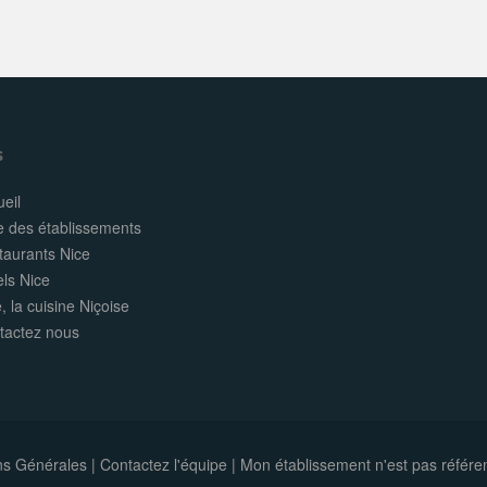
s
eil
e des établissements
taurants Nice
els Nice
, la cuisine Niçoise
tactez nous
ns Générales
|
Contactez l'équipe
|
Mon établissement n'est pas référe