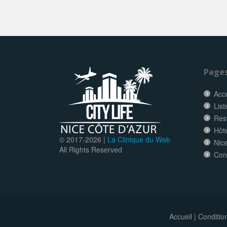
Page
Accu
List
Res
Hôt
© 2017-
2026 |
La Clinique du Web
Nice
All Rights Reserved
Con
Accueil
|
Conditio