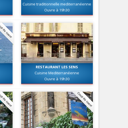
Cuisine traditionnelle mediterranéenne
Nice le Carré d’Or
Services
Ouvre à 19h30
Nice Aéroport
Tourisme, ...
up de coeur
RESTAURANT LES SENS
Cuisine Mediterranéenne
Ouvre à 19h30
up de coeur
Coup de coeur