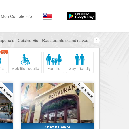
Mon Compte Pro
aponais - Cuisine Bio - Restaurants scandinaves
Par activité
Par quartiers
Nice Promenade des Angl
Séjourner
30
Hôtels, ...
Nice Promenade du Paillo
ts
Mobilité réduite
Famille
Gay-friendly
Visiter
Nice le Port
Musées, ...
Nice le Vieux Nice
up de coeur
Coup de coeur
Sortir
Nice le Coeur de Ville
Restaurants, ...
Nice les Collines Niçoises
Commerces
Mode, ...
Nice le petit Marais Niçois
Loisirs
Nice la plaine du Var
Chez Palmyre
Plages, sports, ...