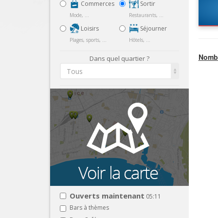
Commerces
Sortir
Mode, ...
Restaurants, ...
Loisirs
Séjourner
Plages, sports, ...
Hôtels, ...
Nombr
Dans quel quartier ?
Tous
Ouverts maintenant
05:11
Bars à thèmes