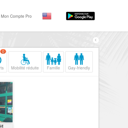
Mon Compte Pro
Par activité
Par quartiers
Nice Promenade des Angl
Séjourner
0
Hôtels, ...
Nice Promenade du Paillo
ts
Mobilité réduite
Famille
Gay-friendly
Visiter
Nice le Port
Musées, ...
Nice le Vieux Nice
Sortir
Nice le Coeur de Ville
Restaurants, ...
Nice les Collines Niçoises
Commerces
Mode, ...
Nice le petit Marais Niçois
Loisirs
Nice la plaine du Var
SE
Plages, sports, ...