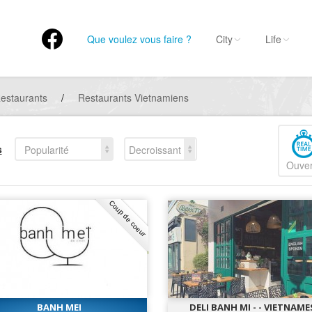
Que voulez vous faire ?
City
Life
estaurants
/
Restaurants Vietnamiens
s
Popularité
Decroissant
Ouver
Coup de coeur
BANH MEI
DELI BANH MI - - VIETNAME