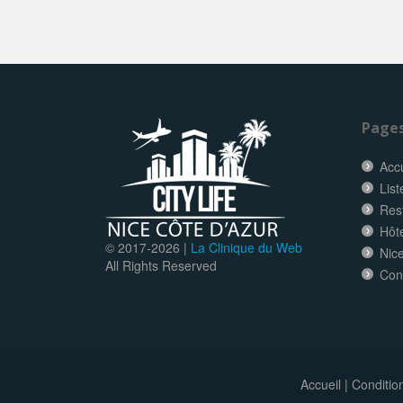
Page
Accu
List
Res
Hôt
© 2017-
2026 |
La Clinique du Web
Nice
All Rights Reserved
Con
Accueil
|
Conditio