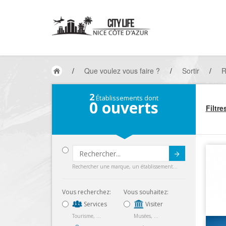
/
Que voulez vous faire ?
/
Sortir
/
R
2
Établissements dont
0
ouverts
Filtre
Submit
Rechercher une marque, un établissement...
Vous recherchez:
Vous souhaitez:
Services
Visiter
Tourisme, ...
Musées, ...