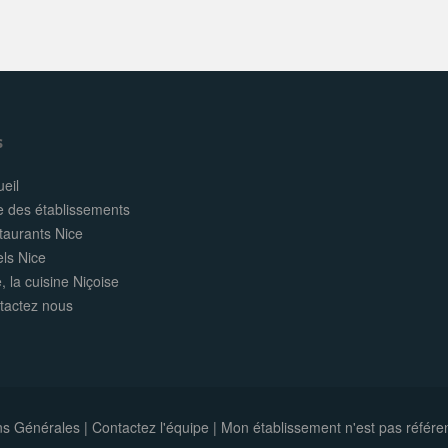
s
eil
e des établissements
taurants Nice
els Nice
, la cuisine Niçoise
tactez nous
ns Générales
|
Contactez l'équipe
|
Mon établissement n'est pas référe