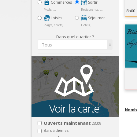
Commerces
Sortir
Mode, ...
Restaurants, ...
8h00
Loisirs
Séjourner
Plages, sports, ...
Hôtels, ...
Dans quel quartier ?
Tous
Nombr
Ouverts maintenant
23:09
Bars à thèmes