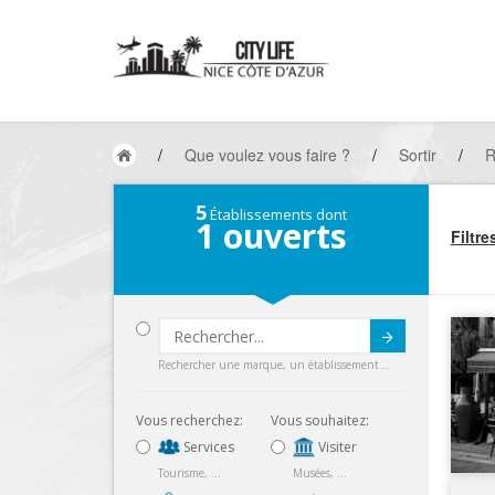
/
Que voulez vous faire ?
/
Sortir
/
R
5
Établissements dont
1
ouverts
Filtre
Submit
Rechercher une marque, un établissement...
Vous recherchez:
Vous souhaitez:
Services
Visiter
Tourisme, ...
Musées, ...