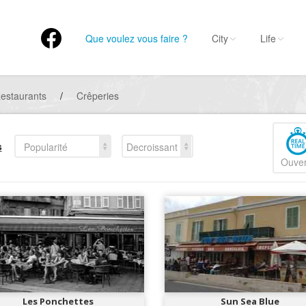
Que voulez vous faire ?
City
Life
estaurants
/
Crêperies
s
Popularité
Decroissant
Ouver
Les Ponchettes
Sun Sea Blue