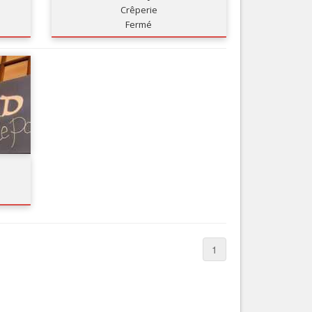
Crêperie
Nice le Carré d’Or
Services
Fermé
Nice Aéroport
Tourisme, ...
1