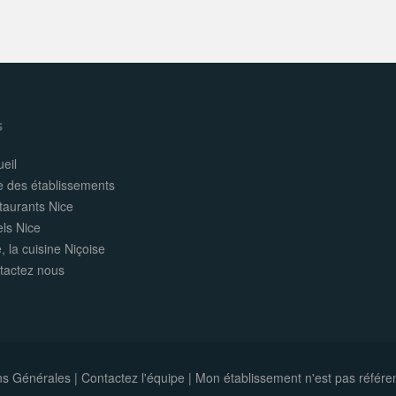
s
eil
e des établissements
taurants Nice
els Nice
, la cuisine Niçoise
tactez nous
ns Générales
|
Contactez l'équipe
|
Mon établissement n'est pas référe