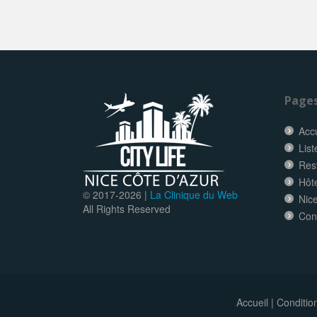
Page
Accu
List
Res
Hôt
© 2017-
2026 |
La Clinique du Web
Nice
All Rights Reserved
Con
Accueil
|
Conditio