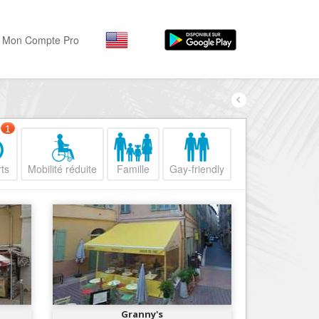
Mon Compte Pro
Par activité
Par quartiers
Nice Promenade des Angl
Séjourner
1
Hôtels, ...
Nice Promenade du Paillo
ts
Mobilité réduite
Famille
Gay-friendly
Visiter
Nice le Port
Musées, ...
Nice le Vieux Nice
Sortir
Nice le Coeur de Ville
Restaurants, ...
Nice les Collines Niçoises
Commerces
Mode, ...
Nice le petit Marais Niçois
Loisirs
Nice la plaine du Var
Granny's
Plages, sports, ...