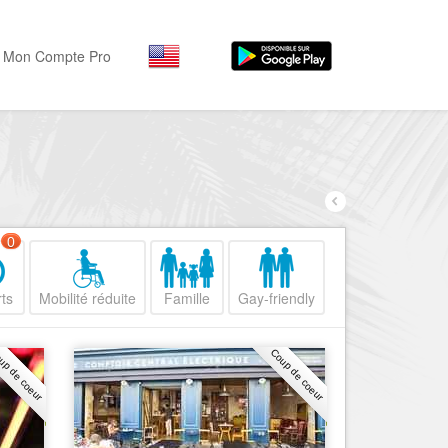
Mon Compte Pro
Par activité
Par quartiers
Nice Promenade des Angl
Séjourner
Hôtels, ...
Nice Promenade du Paillo
Visiter
0
Nice le Port
Musées, ...
Nice le Vieux Nice
ts
Mobilité réduite
Famille
Gay-friendly
Sortir
Nice le Coeur de Ville
Restaurants, ...
up de coeur
Coup de coeur
Nice les Collines Niçoises
Commerces
Mode, ...
Nice le petit Marais Niçois
Loisirs
Nice la plaine du Var
Plages, sports, ...