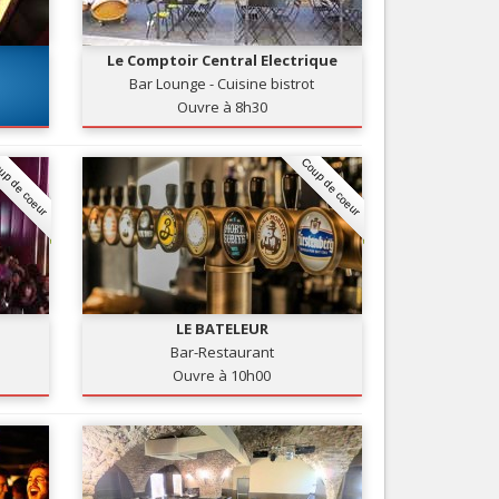
Nice le Carré d’Or
Services
Nice Aéroport
Le Comptoir Central Electrique
Tourisme, ...
Bar Lounge - Cuisine bistrot
Ouvre à 8h30
up de coeur
Coup de coeur
LE BATELEUR
Bar-Restaurant
Ouvre à 10h00