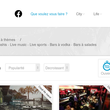
Que voulez vous faire ?
City
Life
 à thèmes
/
shis - Live music - Live sports - Bars à vodka - Bars à salades
s
Popularité
Decroissant
Ouver
Coup de coeur
Co