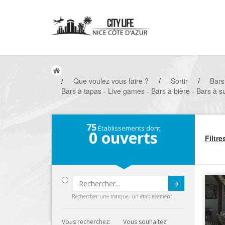
/
Que voulez vous faire ?
/
Sortir
/
Bars
Bars à tapas - Live games - Bars à bière - Bars à su
75
Établissements dont
0
ouverts
Filtre
Submit
Rechercher une marque, un établissement...
Vous recherchez:
Vous souhaitez: