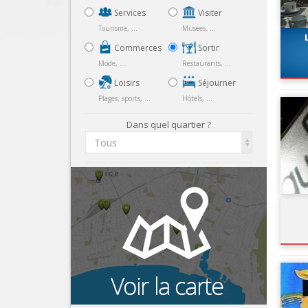
Services
Visiter
Tourisme, ...
Musées, ...
Commerces
Sortir
Mode, ...
Restaurants, ...
Loisirs
Séjourner
Plages, sports, ...
Hôtels, ...
Dans quel quartier ?
Tous