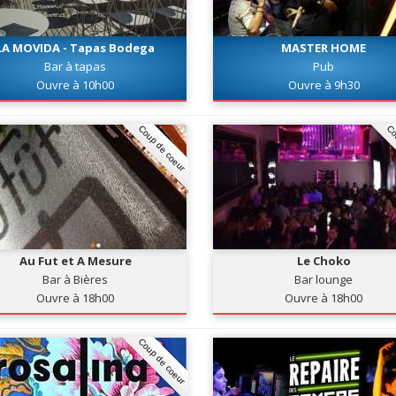
LA MOVIDA - Tapas Bodega
MASTER HOME
Bar à tapas
Pub
Ouvre à 10h00
Ouvre à 9h30
Coup de coeur
Co
Au Fut et A Mesure
Le Choko
Bar à Bières
Bar lounge
Ouvre à 18h00
Ouvre à 18h00
Coup de coeur