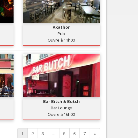
Akathor
Pub
Ouvre à 11h00
Bar Bitch & Butch
Bar Lounge
Ouvre à 16h00
1
2
3
...
5
6
7
»