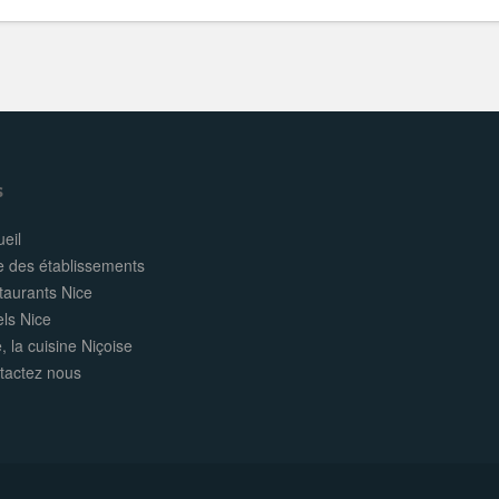
s
eil
e des établissements
taurants Nice
els Nice
, la cuisine Niçoise
tactez nous