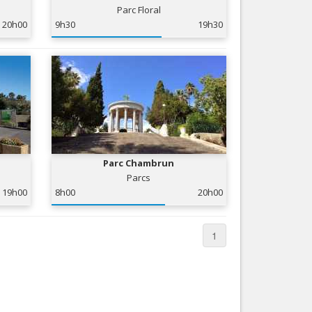
Parc Floral
Nice le Carré d’Or
Services
20h00
9h30
19h30
Nice Aéroport
Tourisme, ...
Parc Chambrun
Parcs
19h00
8h00
20h00
1