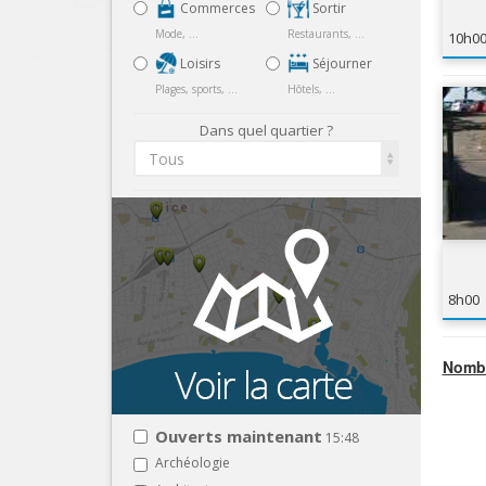
Commerces
Sortir
Mode, ...
Restaurants, ...
10h0
Loisirs
Séjourner
Plages, sports, ...
Hôtels, ...
Dans quel quartier ?
Tous
8h00
Nombr
Ouverts maintenant
15:48
Archéologie