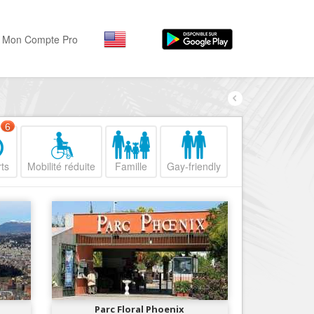
Mon Compte Pro
Par activité
Par quartiers
Nice Promenade des Angl
Séjourner
6
Hôtels, ...
Nice Promenade du Paillo
ts
Mobilité réduite
Famille
Gay-friendly
Visiter
Nice le Port
Musées, ...
Nice le Vieux Nice
Sortir
Nice le Coeur de Ville
Restaurants, ...
Nice les Collines Niçoises
Commerces
Mode, ...
Nice le petit Marais Niçois
Loisirs
Nice la plaine du Var
Parc Floral Phoenix
Plages, sports, ...