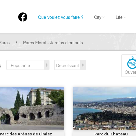
Que voulez vous faire ?
City
Life
Parcs
/
Parcs Floral - Jardins d'enfants
s
Popularité
Decroissant
Ouver
Parc des Arènes de Cimiez
Parc du Chateau