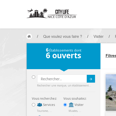
/
Que voulez vous faire ?
/
Visiter
/
6
Établissements dont
6
ouverts
Filtre
Submit
Rechercher une marque, un établissement...
Vous recherchez:
Vous souhaitez:
Services
Visiter
Tourisme, ...
Musées, ...