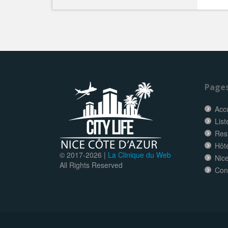
Page
Accu
List
Res
Hôt
© 2017-
2026 |
La Clinique du Web
Nice
All Rights Reserved
Con