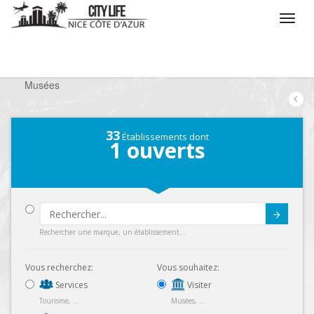
/
Que voulez vous faire ?
/
Visiter
/
Musées
/
Musées
33
Établissements dont
1
ouverts
Submit
Rechercher une marque, un établissement...
Vous recherchez:
Vous souhaitez:
Services
Visiter
Tourisme, ...
Musées, ...