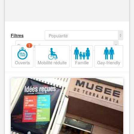
Filtres
Popularité
Decroissant
1
Ouverts
Mobilité réduite
Famille
Gay-friendly