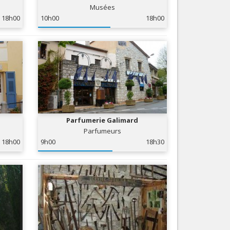
Musées
Nice le Carré d’Or
Services
18h00
10h00
18h00
Nice Aéroport
Tourisme, ...
Parfumerie Galimard
Parfumeurs
18h00
9h00
18h30