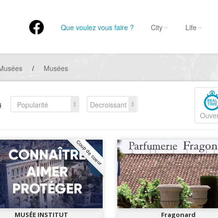
Que voulez vous faire ?
City
Life
Musées
/
Musées
s
Popularité
Decroissant
Ouver
Coup de coeur
MUSÉE INSTITUT
Fragonard