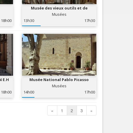
Musée des vieux outils et de
l'histoire de Lucéram
Musées
18h00
13h30
17h30
N E.H
Musée National Pablo Picasso
Musées
18h00
14h00
17h00
«
1
2
3
»