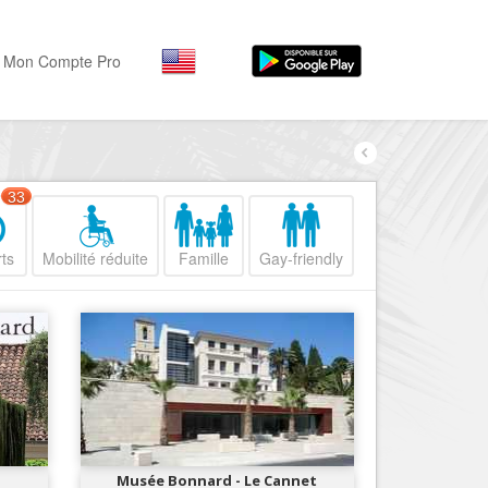
Mon Compte Pro
Par activité
Par quartiers
Nice Promenade des Angl
Séjourner
33
Hôtels, ...
Nice Promenade du Paillo
ts
Mobilité réduite
Famille
Gay-friendly
Visiter
Nice le Port
Musées, ...
Nice le Vieux Nice
Sortir
Nice le Coeur de Ville
Restaurants, ...
Nice les Collines Niçoises
Commerces
Mode, ...
Nice le petit Marais Niçois
Loisirs
Nice la plaine du Var
Musée Bonnard - Le Cannet
Plages, sports, ...