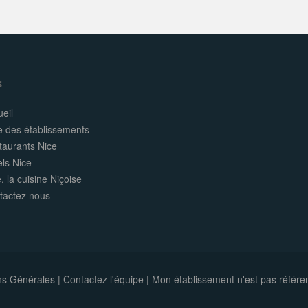
s
eil
e des établissements
taurants Nice
els Nice
, la cuisine Niçoise
tactez nous
ns Générales
|
Contactez l'équipe
|
Mon établissement n'est pas référe