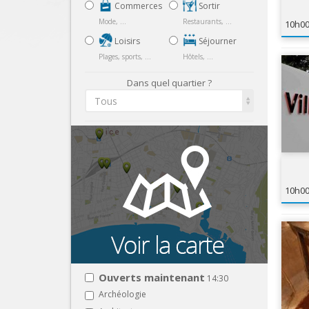
Commerces
Sortir
OC
Mode, ...
Restaurants, ...
10h0
Loisirs
Séjourner
Plages, sports, ...
Hôtels, ...
Dans quel quartier ?
Tous
10h0
Ouverts maintenant
14:30
Archéologie