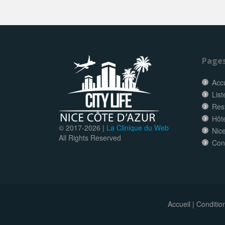
Page
Accu
List
Res
Hôt
© 2017-
2026 |
La Clinique du Web
Nice
All Rights Reserved
Con
Accueil
|
Conditio