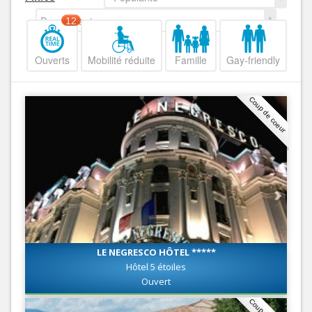
Decroissant
12
Ouverts
Mobilité réduite
Famille
Gay-friendly
Coup de coeur
LE NEGRESCO HÔTEL *****
Hôtel 5 étoiles
Ouvert