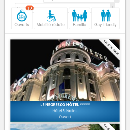
Decroissant
19
Ouverts
Mobilité réduite
Famille
Gay-friendly
Coup de coeur
LE NEGRESCO HÔTEL *****
Hôtel 5 étoiles
Ouvert