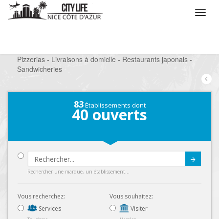
/
Que voulez vous faire ?
/
Sortir
/
Restaurants
/
Pizzerias - Livraisons à domicile - Restaurants japonais -
Sandwicheries
83
Établissements dont
40
ouverts
Submit
Rechercher une marque, un établissement...
Vous recherchez:
Vous souhaitez:
Services
Visiter