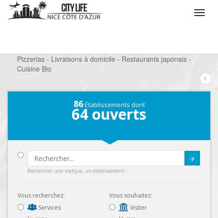
/
Que voulez vous faire ?
/
Sortir
/
Restaurants
/
Pizzerias - Livraisons à domicile - Restaurants japonais -
Cuisine Bio
86
Établissements dont
64
ouverts
Submit
Rechercher une marque, un établissement...
Vous recherchez:
Vous souhaitez:
Services
Visiter