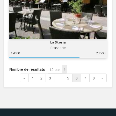
La Storia
Brasserie
19h00
23h00
Nombre de résultats
12 par
page
«
1
2
3
...
5
6
7
8
»