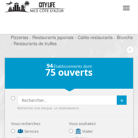
/
Que voulez vous faire ?
/
Sortir
/
Restaurants
/
Pizzerias - Restaurants japonais - Cafés-restaurants - Brunchs
- Restaurants de truffes
94
Établissements dont
75
ouverts
Submit
Rechercher une marque, un établissement...
Vous recherchez:
Vous souhaitez:
Services
Visiter