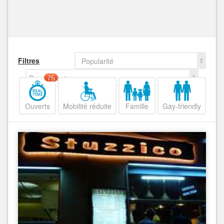
Filtres
Popularité
Decroissant
75
Ouverts
Mobilité réduite
Famille
Gay-friendly