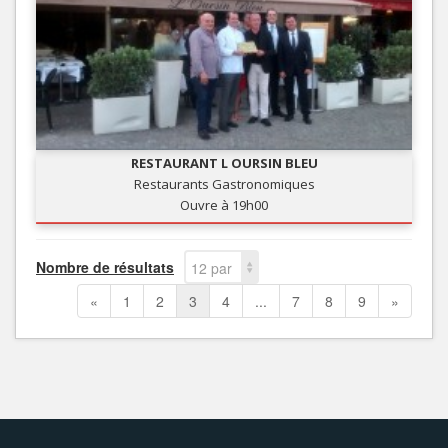
RESTAURANT L OURSIN BLEU
Restaurants Gastronomiques
Ouvre à 19h00
Nombre de résultats
12 par
page
«
1
2
3
4
...
7
8
9
»