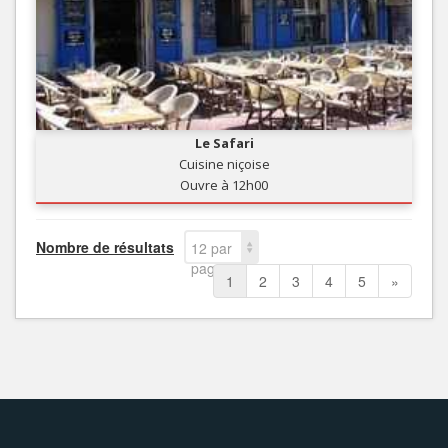
Le Safari
Cuisine niçoise
Ouvre à 12h00
Nombre de résultats
12 par
page
1
2
3
4
5
»