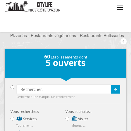
/
Que voulez vous faire ?
/
Sortir
/
Restaurants
/
Pizzerias - Restaurants végétariens - Restaurants Rotisseries
60
Établissements dont
5
ouverts
Submit
Rechercher une marque, un établissement...
Vous recherchez:
Vous souhaitez:
Services
Visiter
Tourisme, ...
Musées, ...