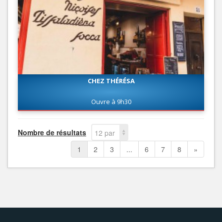
CHEZ THÉRÉSA
Ouvre à 9h30
Nombre de résultats
12 par
page
1
2
3
...
6
7
8
»