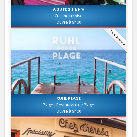
A BUTEGHINN'A
Cuisine niçoise
Ouvre à 9h00
Coup de coeur
RUHL PLAGE
Plage - Restaurant de Plage
Ouvre à 9h00