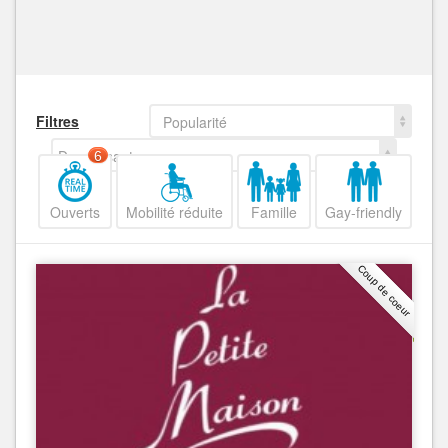
Filtres
Popularité
Decroissant
6
Ouverts
Mobilité réduite
Famille
Gay-friendly
Coup de coeur