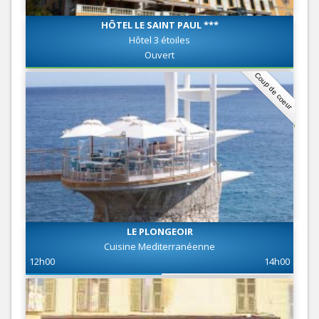
HÔTEL LE SAINT PAUL ***
Hôtel 3 étoiles
Ouvert
Coup de coeur
LE PLONGEOIR
Cuisine Mediterranéenne
12h00
14h00