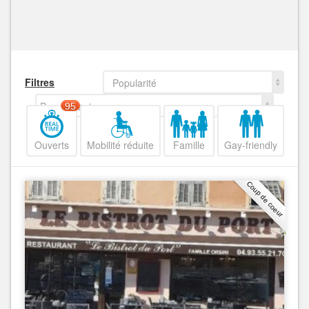
Filtres
Popularité
Decroissant
95
Ouverts
Mobilité réduite
Famille
Gay-friendly
Coup de coeur