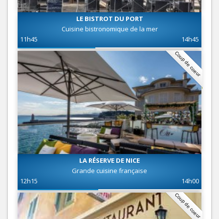
LE BISTROT DU PORT
Cuisine bistronomique de la mer
11h45
14h45
Coup de coeur
LA RÉSERVE DE NICE
Grande cuisine française
12h15
14h00
Coup de coeur