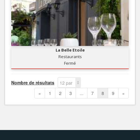
La Belle Etoile
Restaurants
Fermé
Nombre de résultats
12 par
page
«
1
2
3
...
7
8
9
»