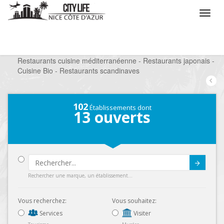
/
Que voulez vous faire ?
/
Sortir
/
Restaurants
/
Restaurants cuisine méditerranéenne - Restaurants japonais -
Cuisine Bio - Restaurants scandinaves
102
Établissements dont
13
ouverts
Submit
Rechercher une marque, un établissement...
Vous recherchez:
Vous souhaitez:
Services
Visiter