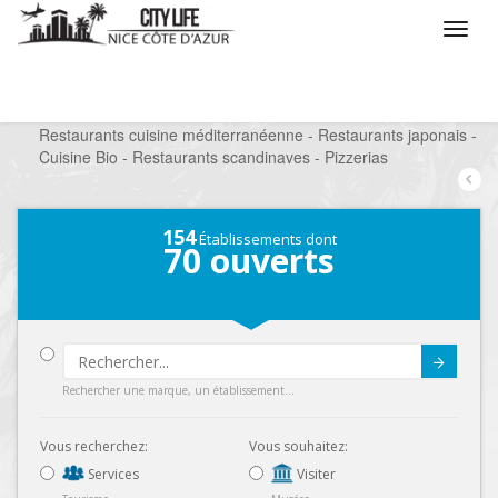
/
Que voulez vous faire ?
/
Sortir
/
Restaurants
/
Restaurants cuisine méditerranéenne - Restaurants japonais -
Cuisine Bio - Restaurants scandinaves - Pizzerias
154
Établissements dont
70
ouverts
Submit
Rechercher une marque, un établissement...
Vous recherchez:
Vous souhaitez:
Services
Visiter