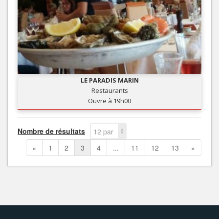
LE PARADIS MARIN
Restaurants
Ouvre à 19h00
Nombre de résultats
12 par
page
«
1
2
3
4
...
11
12
13
»