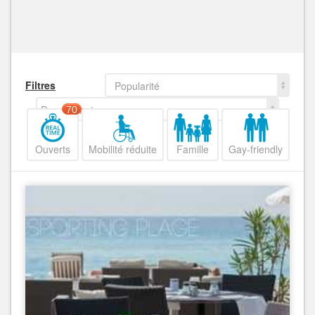
Filtres
Popularité
Decroissant
70
Ouverts
Mobilité réduite
Famille
Gay-friendly