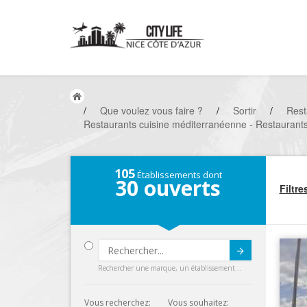
/
Que voulez vous faire ?
/
Sortir
/
Rest
Restaurants cuisine méditerranéenne - Restaurants
105
Établissements dont
30
ouverts
Filtre
Submit
Rechercher une marque, un établissement...
Vous recherchez:
Vous souhaitez: