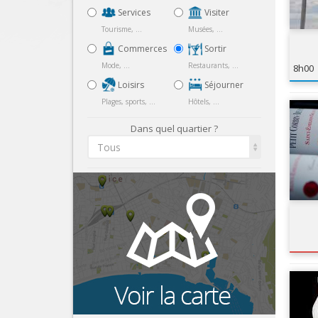
Services
Visiter
Tourisme, ...
Musées, ...
Commerces
Sortir
Mode, ...
Restaurants, ...
8h00
Loisirs
Séjourner
Plages, sports, ...
Hôtels, ...
Dans quel quartier ?
Tous