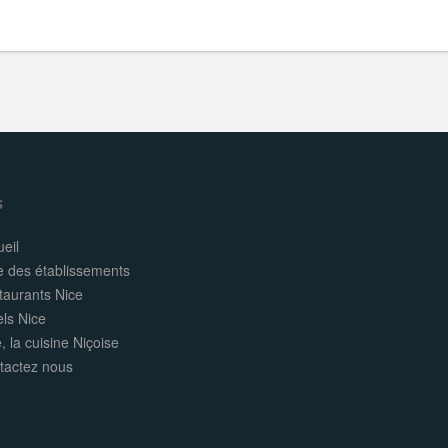
s
eil
e des établissements
taurants Nice
els Nice
, la cuisine Niçoise
tactez nous