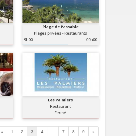
Plage de Passable
Plages privées - Restaurants
9h00
00h00
Les Palmiers
Restaurant
Fermé
«
1
2
3
4
...
7
8
9
»