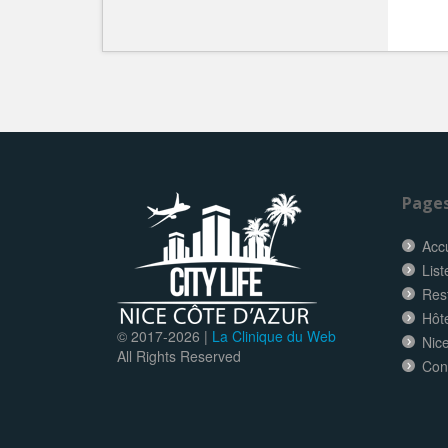
Page
Accu
List
Res
Hôt
© 2017-
2026 |
La Clinique du Web
Nice
All Rights Reserved
Con