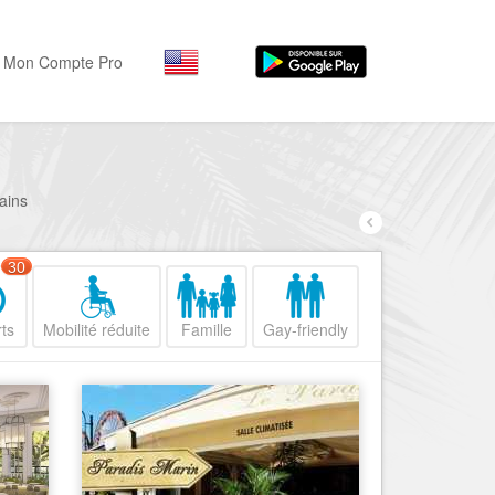
Mon Compte Pro
Par activité
Par quartiers
Nice Promenade des Angl
Séjourner
ains
Hôtels, ...
Nice Promenade du Paillo
Visiter
30
Nice le Port
Musées, ...
Nice le Vieux Nice
ts
Mobilité réduite
Famille
Gay-friendly
Sortir
Nice le Coeur de Ville
Restaurants, ...
Nice les Collines Niçoises
Commerces
Mode, ...
Nice le petit Marais Niçois
Loisirs
Nice la plaine du Var
Plages, sports, ...