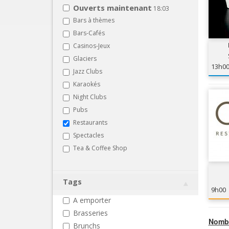
Ouverts maintenant
18:03
Bars à thèmes
Bars-Cafés
Casinos-Jeux
Glaciers
13h0
Jazz Clubs
Karaokés
Night Clubs
Pubs
Restaurants
Spectacles
Tea & Coffee Shop
Tags
9h00
A emporter
Brasseries
Nombr
Brunchs