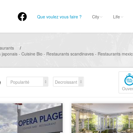
Que voulez vous faire ?
City
Life
aurants
/
 japonais - Cuisine Bio - Restaurants scandinaves - Restaurants mexic
s
Popularité
Decroissant
Ouver