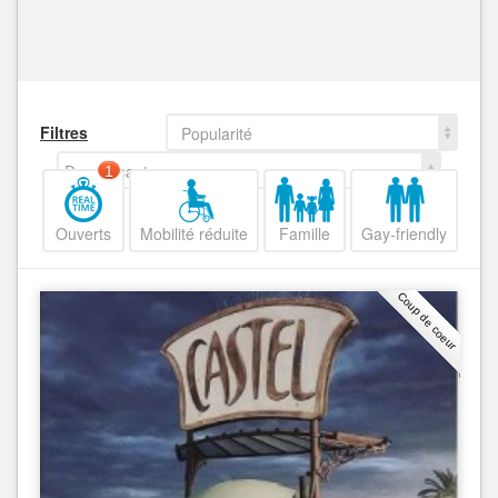
Filtres
Popularité
Decroissant
1
Ouverts
Mobilité réduite
Famille
Gay-friendly
Coup de coeur