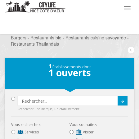
/
Que voulez vous faire ?
/
Sortir
/
Restaurants
/
Burgers - Restaurants bio - Restaurants cuisine savoyarde -
Restaurants Thaïlandais
1
Établissements dont
1
ouverts
Submit
Rechercher une marque, un établissement...
Vous recherchez:
Vous souhaitez:
Services
Visiter