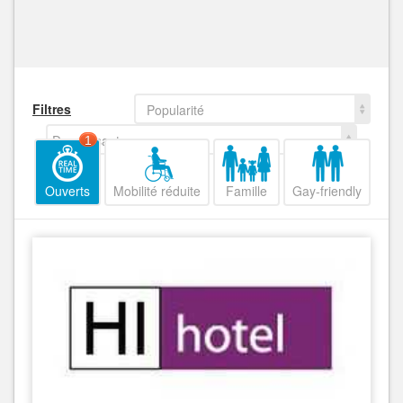
Filtres
Popularité
Decroissant
1
Ouverts
Mobilité réduite
Famille
Gay-friendly