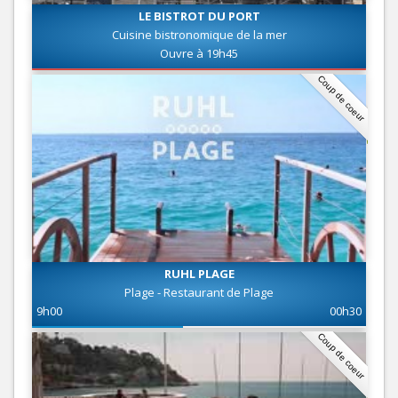
LE BISTROT DU PORT
Cuisine bistronomique de la mer
Ouvre à 19h45
Coup de coeur
RUHL PLAGE
Plage - Restaurant de Plage
9h00
00h30
Coup de coeur