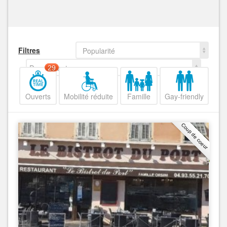
Filtres
Popularité
Decroissant
29
Ouverts
Mobilité réduite
Famille
Gay-friendly
Coup de coeur