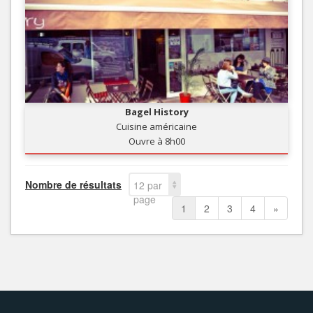
Bagel History
Cuisine américaine
Ouvre à 8h00
Nombre de résultats
12 par
page
1
2
3
4
»