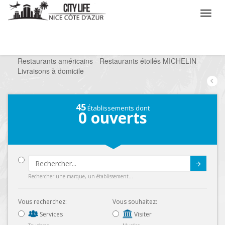
/
Que voulez vous faire ?
/
Sortir
/
Restaurants
/
Restaurants américains - Restaurants étoilés MICHELIN -
Livraisons à domicile
45
Établissements dont
0
ouverts
Submit
Rechercher une marque, un établissement...
Vous recherchez:
Vous souhaitez:
Services
Visiter