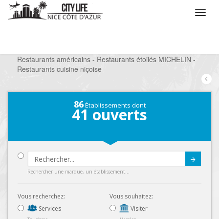
/
Que voulez vous faire ?
/
Sortir
/
Restaurants
/
Restaurants américains - Restaurants étoilés MICHELIN -
Restaurants cuisine niçoise
86
Établissements dont
41
ouverts
Submit
Rechercher une marque, un établissement...
Vous recherchez:
Vous souhaitez:
Services
Visiter