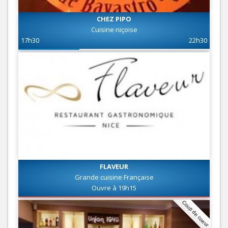
CHEZ PIPO
Cuisine niçoise
17h30
22h30
FLAVEUR
Grande cuisine Française
Ouvre à 19h15
Coup de coeur