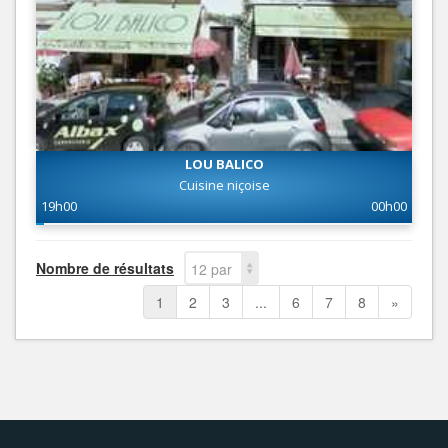
LOU BALICO
Cuisine niçoise
19h00
00h00
Nombre de résultats
12 par
page
1
2
3
...
6
7
8
»