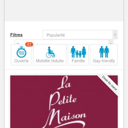
Filtres
Popularité
Decroissant
41
Ouverts
Mobilité réduite
Famille
Gay-friendly
Coup de coeur