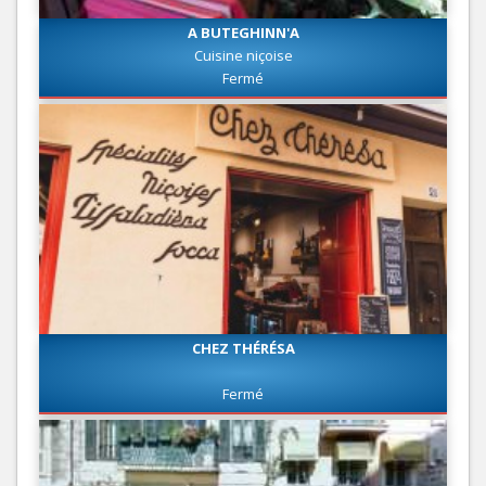
A BUTEGHINN'A
Cuisine niçoise
Fermé
CHEZ THÉRÉSA
Fermé