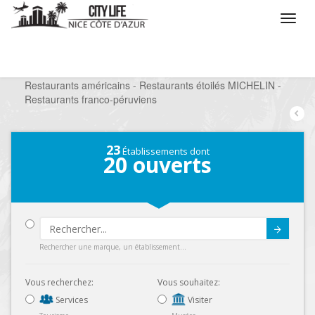
/
Que voulez vous faire ?
/
Sortir
/
Restaurants
/
Restaurants américains - Restaurants étoilés MICHELIN -
Restaurants franco-péruviens
23
Établissements dont
20
ouverts
Submit
Rechercher une marque, un établissement...
Vous recherchez:
Vous souhaitez:
Services
Visiter