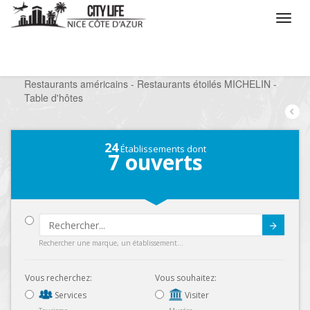
/
Que voulez vous faire ?
/
Sortir
/
Restaurants
/
Restaurants américains - Restaurants étoilés MICHELIN -
Table d'hôtes
24
Établissements dont
7
ouverts
Submit
Rechercher une marque, un établissement...
Vous recherchez:
Vous souhaitez:
Services
Visiter