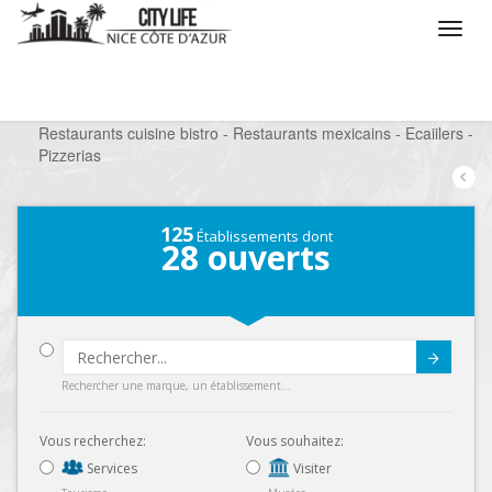
/
Que voulez vous faire ?
/
Sortir
/
Restaurants
/
Restaurants cuisine bistro - Restaurants mexicains - Ecaiilers -
Pizzerias
125
Établissements dont
28
ouverts
Submit
Rechercher une marque, un établissement...
Vous recherchez:
Vous souhaitez:
Services
Visiter