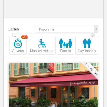
Filtres
Popularité
Decroissant
28
Ouverts
Mobilité réduite
Famille
Gay-friendly
Coup de coeur