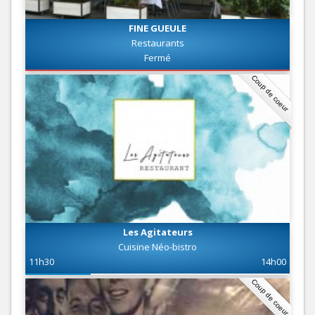
FINE GUEULE
Restaurants
Fermé
Coup de coeur
Les Agitateurs
Cuisine Néo-bistro
11h30
14h00
Coup de coeur