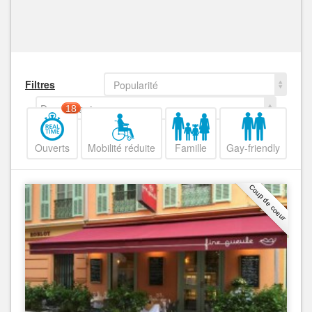
Filtres
Popularité
Decroissant
18
Ouverts
Mobilité réduite
Famille
Gay-friendly
Coup de coeur