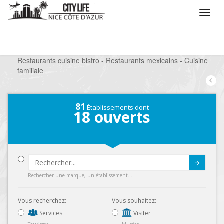
/
Que voulez vous faire ?
/
Sortir
/
Restaurants
/
Restaurants cuisine bistro - Restaurants mexicains - Cuisine
familiale
81
Établissements dont
18
ouverts
Submit
Rechercher une marque, un établissement...
Vous recherchez:
Vous souhaitez:
Services
Visiter