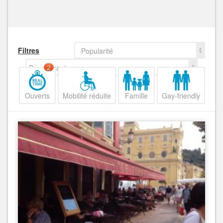
Filtres
Popularité
Decroissant
2
Ouverts
Mobilité réduite
Famille
Gay-friendly