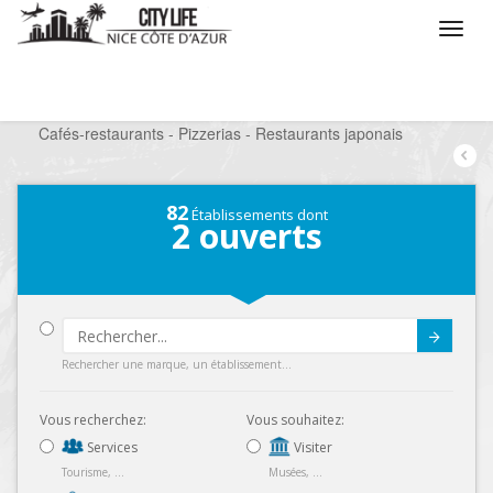
/
Que voulez vous faire ?
/
Sortir
/
Restaurants
/
Cafés-restaurants - Pizzerias - Restaurants japonais
82
Établissements dont
2
ouverts
Submit
Rechercher une marque, un établissement...
Vous recherchez:
Vous souhaitez:
Services
Visiter
Tourisme, ...
Musées, ...