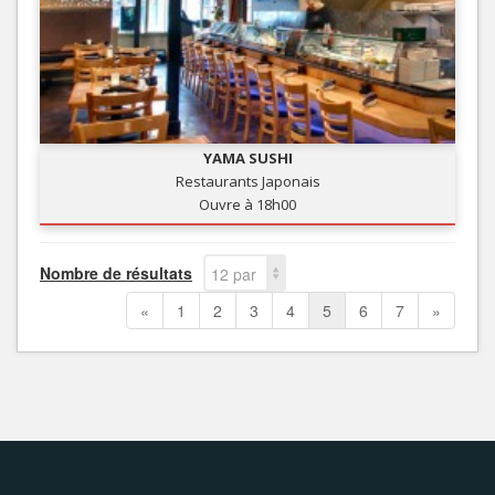
YAMA SUSHI
Restaurants Japonais
Ouvre à 18h00
Nombre de résultats
12 par
page
«
1
2
3
4
5
6
7
»