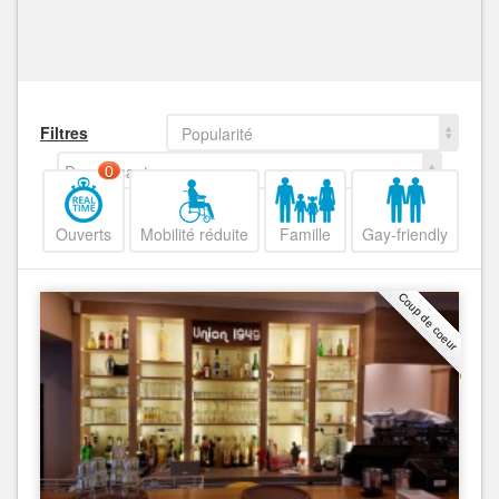
Filtres
Popularité
Decroissant
0
Ouverts
Mobilité réduite
Famille
Gay-friendly
Coup de coeur