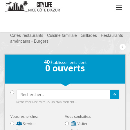
/
Que voulez vous faire ?
/
Sortir
/
Restaurants
/
Cafés-restaurants - Cuisine familiale - Grillades - Restaurants
américains - Burgers
40
Établissements dont
0
ouverts
Submit
Rechercher une marque, un établissement...
Vous recherchez:
Vous souhaitez:
Services
Visiter