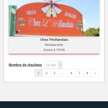
Chez l'Hollandais
Restaurants
Ouvre à 11h30
Nombre de résultats
12 par
page
1
2
3
...
6
7
8
»