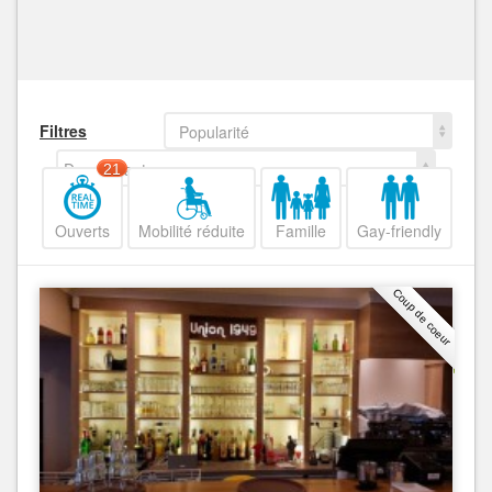
Filtres
Popularité
Decroissant
21
Ouverts
Mobilité réduite
Famille
Gay-friendly
Coup de coeur