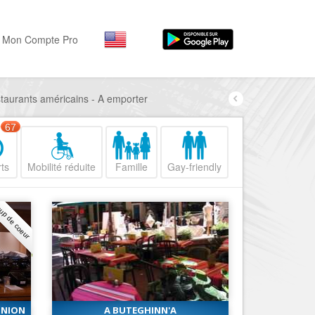
Mon Compte Pro
estaurants américains - A emporter
Par activité
Par quartiers
Nice Promenade des Angl
Séjourner
67
Hôtels, ...
Nice Promenade du Paillo
ts
Mobilité réduite
Famille
Gay-friendly
Visiter
Nice le Port
Musées, ...
Nice le Vieux Nice
up de coeur
Sortir
Nice le Coeur de Ville
Restaurants, ...
Nice les Collines Niçoises
Commerces
Mode, ...
Nice le petit Marais Niçois
Loisirs
Nice la plaine du Var
UNION
A BUTEGHINN'A
Plages, sports, ...