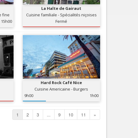
La Halte de Gairaut
e fine
Cuisine familiale - Spécialités niçoises
15h00
Fermé
Hard Rock Café Nice
Cuisine Americaine - Burgers
9h00
1h00
1
2
3
...
9
10
11
»