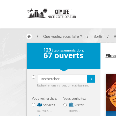
/
Que voulez vous faire ?
/
Sortir
/
R
129
Établissements dont
67
ouverts
Filtre
Submit
Rechercher une marque, un établissement...
Vous recherchez:
Vous souhaitez:
Services
Visiter
Tourisme, ...
Musées, ...