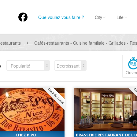
Que voulez vous faire ?
City
Life
estaurants
/
Cafés-restaurants - Cuisine familiale - Grillades - R
s
Popularité
Decroissant
Ouver
Coup de coeur
Co
CHEZ PIPO
BRASSERIE RESTAURANT DE L'