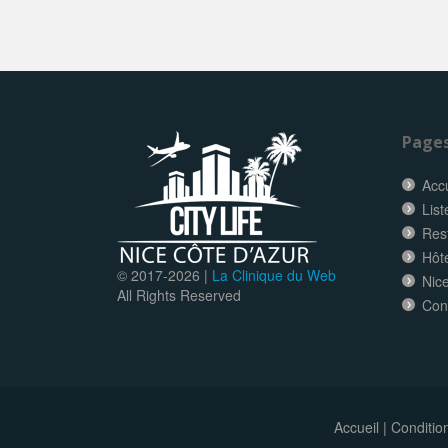
Page
Accu
List
Res
Hôt
© 2017-
2026 |
La Clinique du Web
Nice
All Rights Reserved
Con
Accueil
|
Conditio