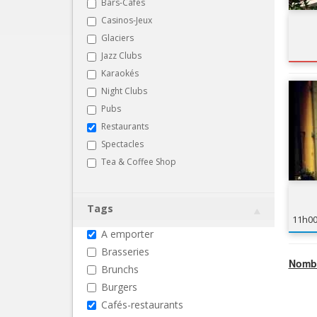
Bars-Cafés
Casinos-Jeux
Glaciers
Jazz Clubs
Karaokés
Night Clubs
Pubs
Restaurants
Spectacles
Tea & Coffee Shop
Tags
11h0
A emporter
Brasseries
Nombr
Brunchs
Burgers
Cafés-restaurants