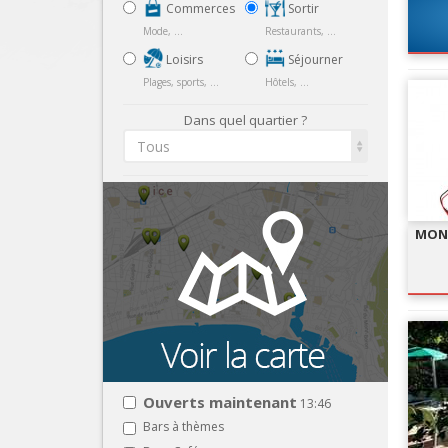
Commerces
Sortir
Mode, ...
Restaurants, ...
Loisirs
Séjourner
Plages, sports, ...
Hôtels, ...
Dans quel quartier ?
Tous
MONS
Ouverts maintenant
13:46
Bars à thèmes