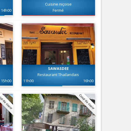
Cuisine niçoise
Nice le Carré d’Or
Services
14h00
Fermé
Nice Aéroport
Tourisme, ...
SAWASDEE
Restaurant Thaïlandais
15h00
11h00
16h00
up de coeur
Coup de coeur