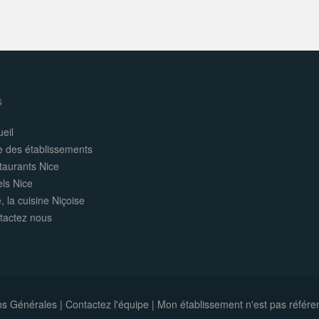
s
eil
e des établissements
taurants Nice
els Nice
, la cuisine Niçoise
tactez nous
ns Générales
|
Contactez l'équipe
|
Mon établissement n'est pas référe