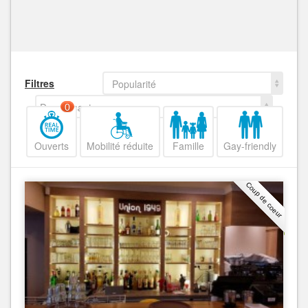
Filtres
Popularité
Decroissant
0
Ouverts
Mobilité réduite
Famille
Gay-friendly
Coup de coeur