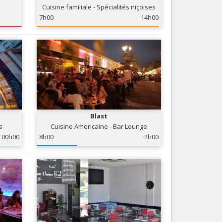
Cuisine familiale - Spécialités niçoises
Nice le Carré d’Or
Services
7h00
14h00
Nice Aéroport
Tourisme, ...
Blast
s
Cuisine Americaine - Bar Lounge
00h00
8h00
2h00