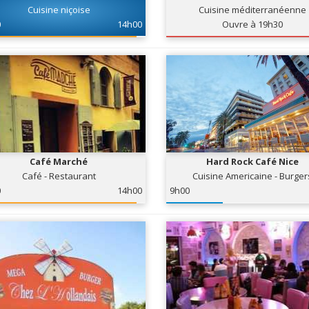
Cuisine niçoise
Cuisine méditerranéenne
0
14h00
Ouvre à 19h30
Café Marché
Hard Rock Café Nice
Café - Restaurant
Cuisine Americaine - Burger
0
14h00
9h00