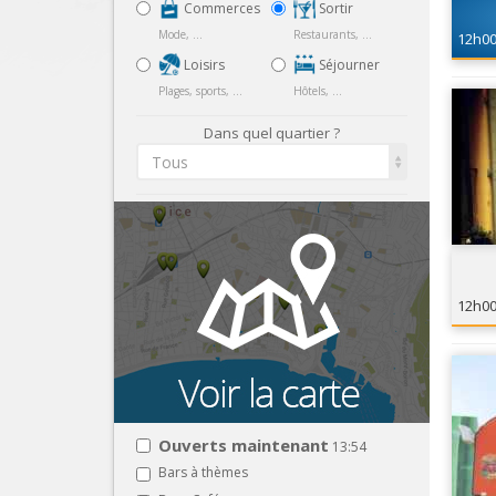
Commerces
Sortir
Mode, ...
Restaurants, ...
12h0
Loisirs
Séjourner
Plages, sports, ...
Hôtels, ...
Dans quel quartier ?
Tous
12h0
Ouverts maintenant
13:54
Bars à thèmes