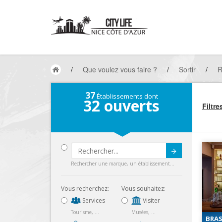
/
Que voulez vous faire ?
/
Sortir
/
R
37
Établissements dont
32
ouverts
Filtre
Submit
Rechercher une marque, un établissement...
Vous recherchez:
Vous souhaitez:
Services
Visiter
Tourisme, ...
Musées, ...
BRAS