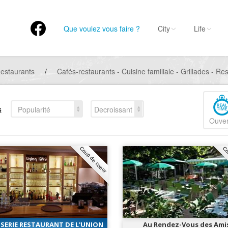
Que voulez vous faire ?
City
Life
estaurants
/
Cafés-restaurants - Cuisine familiale - Grillades - R
s
Popularité
Decroissant
Ouver
Coup de coeur
Co
SERIE RESTAURANT DE L'UNION
Au Rendez-Vous des Ami