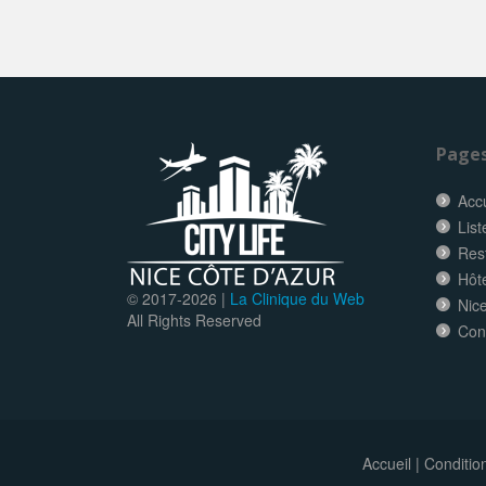
Page
Accu
List
Res
Hôt
© 2017-
2026 |
La Clinique du Web
Nice
All Rights Reserved
Con
Accueil
|
Conditio