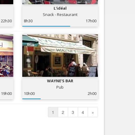
L'idéal
Snack - Restaurant
22h30
8h30
17h00
WAYNE'S BAR
Pub
19h00
10h00
2h00
1
2
3
4
»