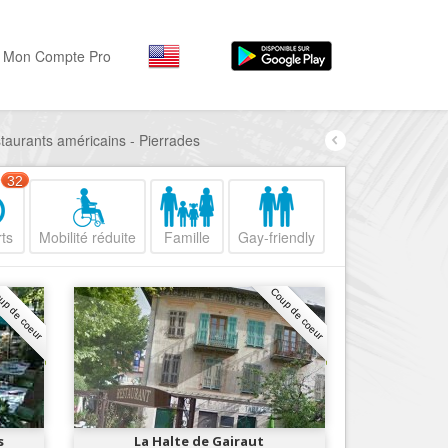
Mon Compte Pro
estaurants américains - Pierrades
Par activité
Par quartiers
Nice Promenade des Angl
Séjourner
32
Hôtels, ...
Nice Promenade du Paillo
ts
Mobilité réduite
Famille
Gay-friendly
Visiter
Nice le Port
Musées, ...
Nice le Vieux Nice
up de coeur
Coup de coeur
Sortir
Nice le Coeur de Ville
Restaurants, ...
Nice les Collines Niçoises
Commerces
Mode, ...
Nice le petit Marais Niçois
Loisirs
Nice la plaine du Var
s
La Halte de Gairaut
Plages, sports, ...