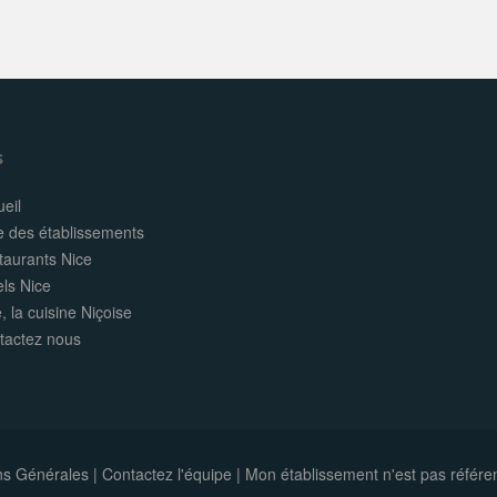
s
eil
e des établissements
taurants Nice
els Nice
, la cuisine Niçoise
tactez nous
ns Générales
|
Contactez l'équipe
|
Mon établissement n'est pas référe