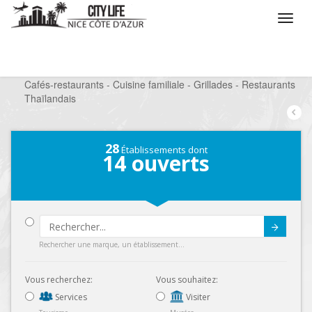
/
Que voulez vous faire ?
/
Sortir
/
Restaurants
/
Cafés-restaurants - Cuisine familiale - Grillades - Restaurants
Thaïlandais
28
Établissements dont
14
ouverts
Submit
Rechercher une marque, un établissement...
Vous recherchez:
Vous souhaitez:
Services
Visiter