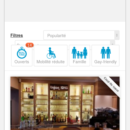
Filtres
Popularité
Decroissant
14
Ouverts
Mobilité réduite
Famille
Gay-friendly
Coup de coeur