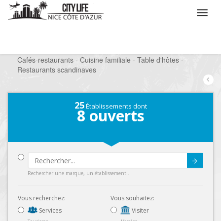
/
Que voulez vous faire ?
/
Sortir
/
Restaurants
/
Cafés-restaurants - Cuisine familiale - Table d'hôtes -
Restaurants scandinaves
25
Établissements dont
8
ouverts
Submit
Rechercher une marque, un établissement...
Vous recherchez:
Vous souhaitez:
Services
Visiter