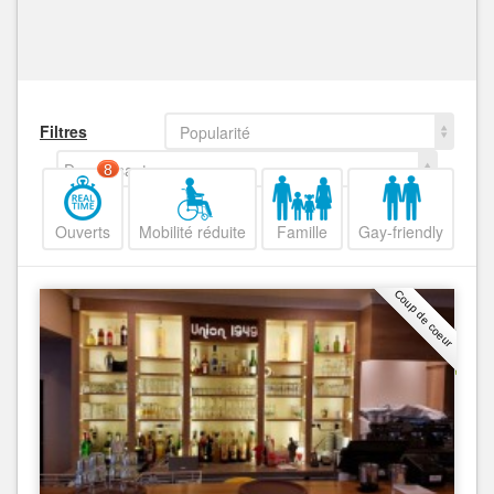
Filtres
Popularité
Decroissant
8
Ouverts
Mobilité réduite
Famille
Gay-friendly
Coup de coeur