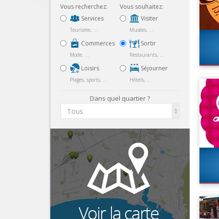
Vous recherchez:
Vous souhaitez:
Services
Visiter
Tourisme, ...
Musées, ...
Commerces
Sortir
Mode, ...
Restaurants, ...
Loisirs
Séjourner
Plages, sports, ...
Hôtels, ...
Dans quel quartier ?
Tous