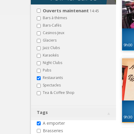
Ouverts maintenant
14:45
Bars à thèmes
Bars-Cafés
Casinos-Jeux
Glaciers
9h00
Jazz Clubs
Karaokés
Night Clubs
Pubs
Restaurants
Spectacles
Tea & Coffee Shop
Tags
9h30
A emporter
Brasseries