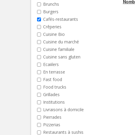
Nombr
Brunchs
Burgers
Cafés-restaurants
Crêperies
Cuisine Bio
Cuisine du marché
Cuisine familiale
Cuisine sans gluten
Ecaiilers
En terrasse
Fast food
Food trucks
Grillades
Institutions
Livraisons à domicile
Pierrades
Pizzerias
Restaurants à sushis