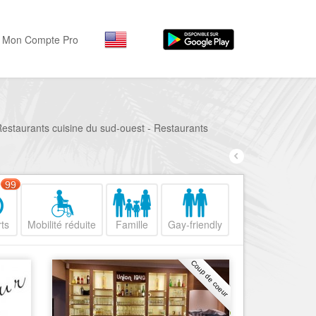
Mon Compte Pro
Par activité
Par quartiers
Nice Promenade des Angl
Séjourner
Restaurants cuisine du sud-ouest - Restaurants
Hôtels, ...
Nice Promenade du Paillo
Visiter
Nice le Port
99
Musées, ...
Nice le Vieux Nice
Sortir
ts
Mobilité réduite
Famille
Gay-friendly
Nice le Coeur de Ville
Restaurants, ...
Nice les Collines Niçoises
Commerces
Coup de coeur
Mode, ...
Nice le petit Marais Niçois
Loisirs
Nice la plaine du Var
Plages, sports, ...