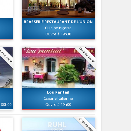
Nice le Carré d’Or
Services
Nice Aéroport
Tourisme, ...
BRASSERIE RESTAURANT DE L'UNION
Cuisine niçoise
Ouvre à 19h30
up de coeur
Coup de coeur
Lou Pantail
Cuisine Italienne
00h00
Ouvre à 19h00
Coup de coeur