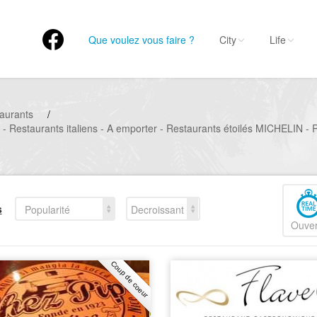
Que voulez vous faire ?
City
Life
aurants
/
 - Restaurants italiens - A emporter - Restaurants étoilés MICHELIN - 
s
Popularité
Decroissant
Ouver
Coup de coeur