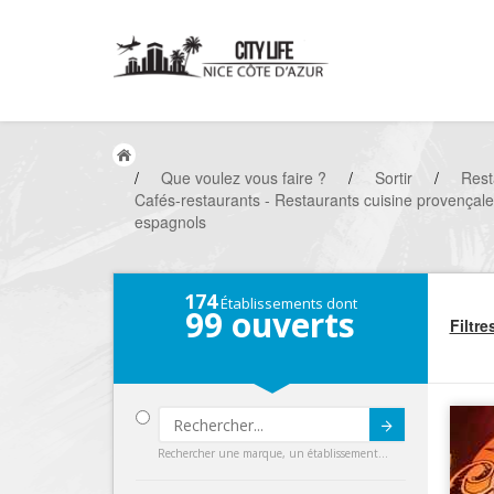
/
Que voulez vous faire ?
/
Sortir
/
Rest
Cafés-restaurants - Restaurants cuisine provençale
espagnols
174
Établissements dont
99
ouverts
Filtre
Submit
Rechercher une marque, un établissement...