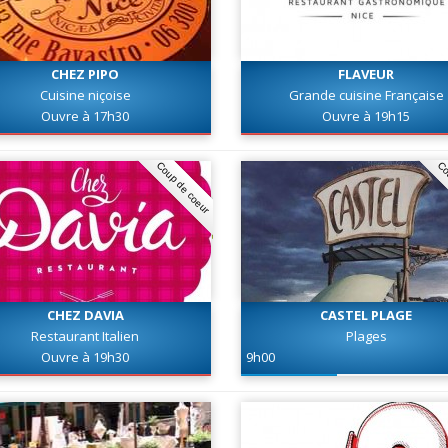
CHEZ PIPO
FLAVEUR
Cuisine niçoise
Grande cuisine Française
Ouvre à 17h30
Ouvre à 19h15
Coup de coeur
Co
CHEZ DAVIA
CASTEL PLAGE
Restaurant Italien
Plages
Ouvre à 19h30
9h00