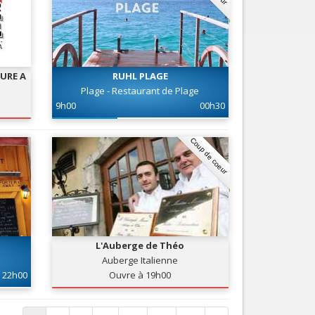
URE A
RUHL PLAGE
Plage - Restaurant de Plage
9h00
00h30
Coup de coeur
L'Auberge de Théo
Auberge Italienne
22h00
Ouvre à 19h00