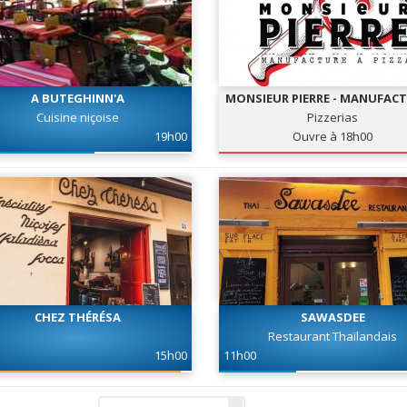
A BUTEGHINN'A
MONSIEUR PIERRE - MANUFACT
PIZZA
Cuisine niçoise
Pizzerias
19h00
Ouvre à 18h00
CHEZ THÉRÉSA
SAWASDEE
Restaurant Thaïlandais
15h00
11h00