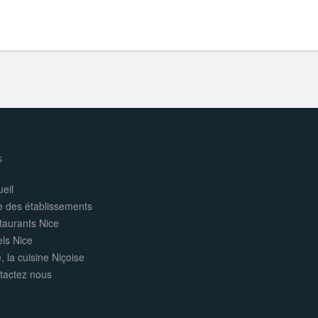
s
eil
e des établissements
taurants Nice
els Nice
, la cuisine Niçoise
tactez nous