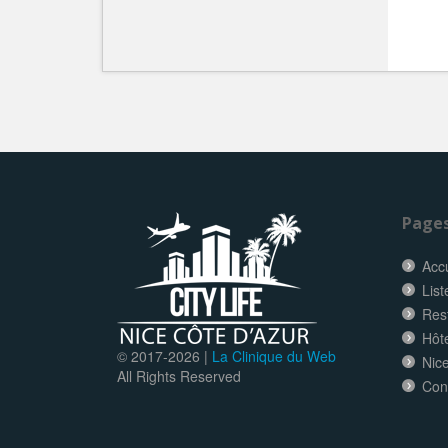
Page
Accu
List
Res
Hôt
© 2017-
2026 |
La Clinique du Web
Nice
All Rights Reserved
Con