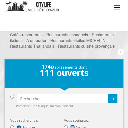
/
Que voulez vous faire ?
/
Sortir
/
Restaurants
/
Cafés-restaurants - Restaurants espagnols - Restaurants
italiens - A emporter - Restaurants étoilés MICHELIN -
Restaurants Thaïlandais - Restaurants cuisine provençale
174
Établissements dont
111
ouverts
Submit
Rechercher une marque, un établissement...
Vous recherchez:
Vous souhaitez:
Services
Visiter