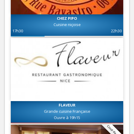
CHEZ PIPO
Cuisine niçoise
17h30
22h30
FLAVEUR
Grande cuisine Française
Ouvre à 19h15
Coup de coeur